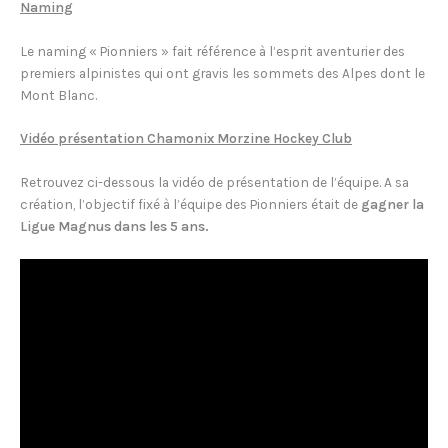
Naming
Le naming « Pionniers » fait référence à l’esprit aventurier des
premiers alpinistes qui ont gravis les sommets des Alpes dont le
Mont Blanc.
Vidéo présentation Chamonix Morzine Hockey Club
Retrouvez ci-dessous la vidéo de présentation de l’équipe. A sa
création, l’objectif fixé à l’équipe des Pionniers était de
gagner la
Ligue Magnus dans les 5 ans.