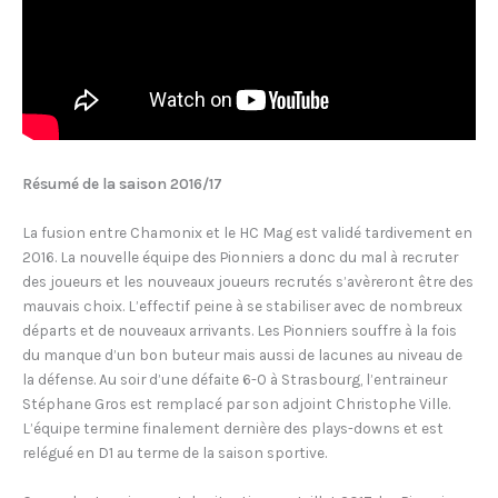
Résumé de la saison 2016/17
La fusion entre Chamonix et le HC Mag est validé tardivement en
2016. La nouvelle équipe des Pionniers a donc du mal à recruter
des joueurs et les nouveaux joueurs recrutés s’avèreront être des
mauvais choix. L’effectif peine à se stabiliser avec de nombreux
départs et de nouveaux arrivants. Les Pionniers souffre à la fois
du manque d’un bon buteur mais aussi de lacunes au niveau de
la défense. Au soir d’une défaite 6-0 à Strasbourg, l’entraineur
Stéphane Gros est remplacé par son adjoint Christophe Ville.
L’équipe termine finalement dernière des plays-downs et est
relégué en D1 au terme de la saison sportive.